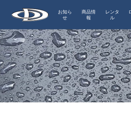
お知ら
商品情
レンタ
せ
報
ル