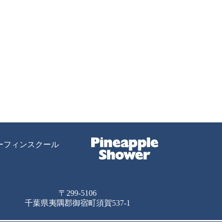
ーフィンスクール
〒299-5106
千葉県夷隅郡御宿町須賀537-1