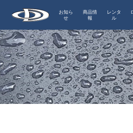
お知ら
商品情
レンタ
せ
報
ル