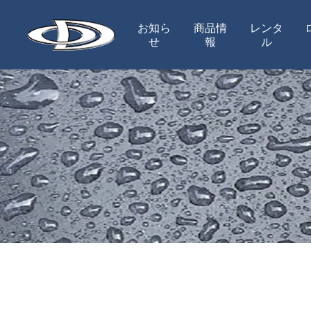
お知ら
商品情
レンタ
せ
報
ル