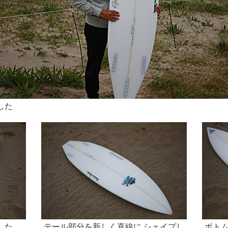
した
した
テール部分を新しく直線に シェイプし
ボト