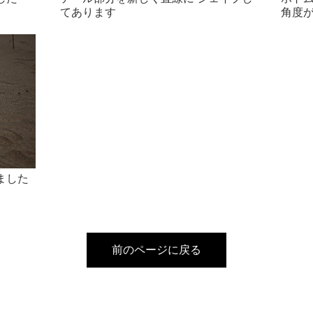
てあります
角度
ました
前のページに戻る