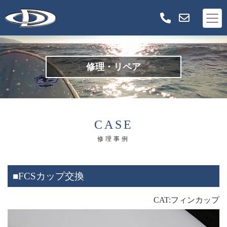
修理・リペア
CASE
修理事例
■FCSカップ交換
CAT:フィンカップ