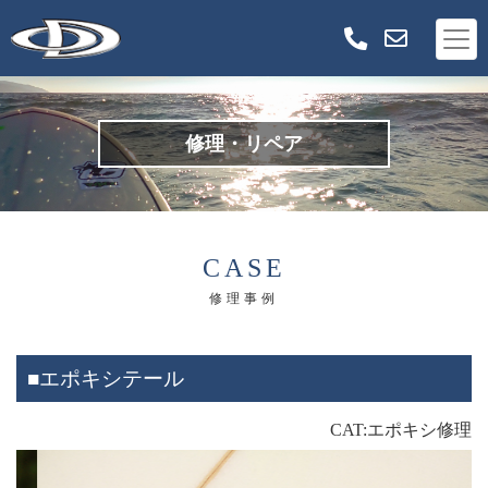
修理・リペア
CASE
修理事例
■エポキシテール
CAT:エポキシ修理