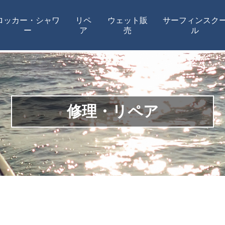
ロッカー・シャワ
リペ
ウェット販
サーフィンスク
ー
ア
売
ル
修理・リペア